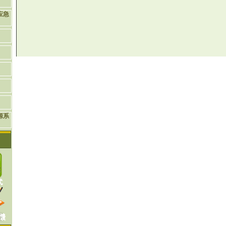
应急
源系