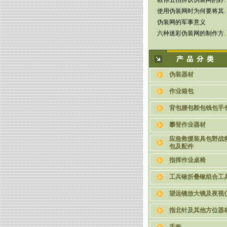
使用伪装网时为何要将其.
伪装网的军事意义
六种迷彩伪装网的制作方.
伪装器材
作业箱包
背包腰包鞍包钱包手
攀登作业器材
应急救援装具包野战
包及配件
指挥作业桌椅
工兵锹折叠锹组合工
望远镜放大镜及夜视
指北针及其他方位器