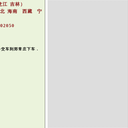
龙江 吉林）
湖北 海南 西藏 宁
002050
公交车
到郑常庄下车．