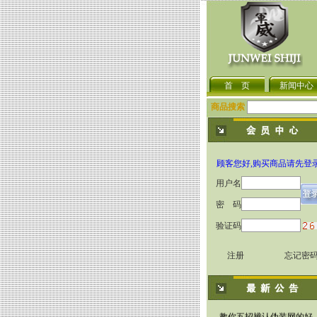
首 页
新闻中心
商品搜索
顾客您好,购买商品请先登
用户名
密 码
验证码
注册
忘记密
军用伪装网近红外侦察工.
关于伪装网的种类与功能.
教你五招辨认伪装网的好.