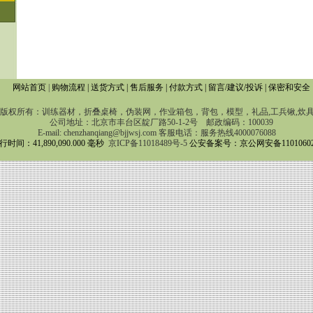
网站首页
|
购物流程
|
送货方式
|
售后服务
|
付款方式
|
留言/建议/投诉
|
保密和安全
权所有：训练器材，折叠桌椅，伪装网，作业箱包，背包，模型，礼品,工兵锹,
公司地址：北京市丰台区靛厂路50-1-2号 邮政编码：100039
E-mail:
chenzhanqiang@bjjwsj.com
客服电话：服务热线4000076088
时间：41,890,090.000 毫秒
京ICP备11018489号-5
公安备案号：京公网安备110106020