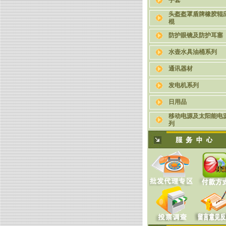
手套
头盔盔罩盾牌橡胶辊
棍
防护眼镜及防护耳塞
水壶水具油桶系列
通讯器材
发电机系列
日用品
移动电源及太阳能电
列