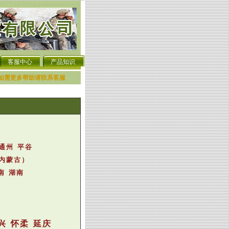
客服中心
产品知识
如需更多帮助请联系客服
通州 平谷
 内蒙古）
 河南 湖南
兴 怀柔 延庆