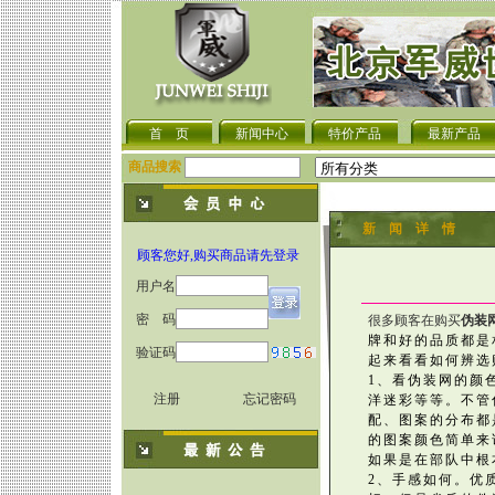
首 页
新闻中心
特价产品
最新产品
商品搜索
新 闻 详 情
顾客您好,购买商品请先登录
用户名
密 码
很多顾客在购买
伪装
牌和好的品质都是
验证码
起来看看如何辨选
1、看伪装网的颜
注册
忘记密码
洋迷彩等等。不管
配、图案的分布都
的图案颜色简单来
如果是在部队中根
2、手感如何。优