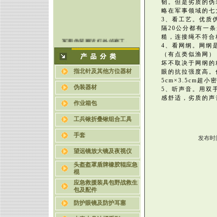
韧。但是劣质的伪
略在军事领域的七
3、看工艺。优质
隔20公分都有一
军用伪装网近红外侦察工.
糙，连接绳不符合
4、看网纲。网纲
关于伪装网的种类与功能.
（有点类似渔网）
教你五招辨认伪装网的好.
坏不取决于网纲的
使用伪装网时为何要将其.
指北针及其他方位器材
眼的抗拉强度高。优
伪装网的军事意义
5cm×3.5cm超
伪装器材
5、听声音。用双
六种迷彩伪装网的制作方.
感舒适，劣质的声
作业箱包
工兵锹折叠锹组合工具
手套
发布时间
望远镜放大镜及夜视仪
头盔盔罩盾牌橡胶辊应急
棍
应急救援装具包野战救生
包及配件
防护眼镜及防护耳塞