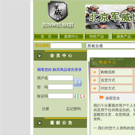
首 页
新闻中心
特价产品
最新产品
商品搜索
帮 助 中 心
顾客您好,购买商品请先登录
购物流程
用户名
送货方式
密 码
付款方式
验证码
保密安全
我们十分重视对用户个人
注册
忘记密码
供其用于任何商业目的。
提醒您注意，在您阅读、
资料。
一.我们对您个人资料的使