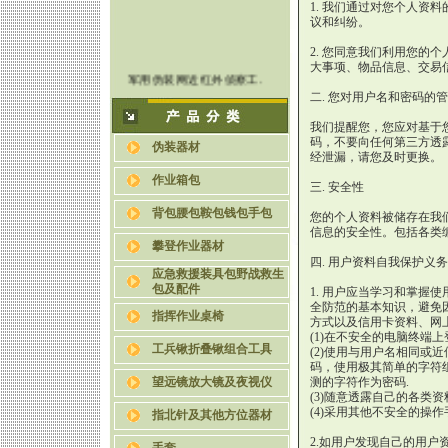
1. 我们通过对您个人资
议和纠纷。
2. 您同意我们利用您的
大事项、物品信息、交易
军用伪装网近红外侦察工.
关于伪装网的种类与功能.
二. 您对用户名和密码的
教你五招辨认伪装网的好.
我们提醒您，您应对基于
使用伪装网时为何要将其.
码，不要向任何第三方透
伪装器材
经泄漏，请您及时更换。
伪装网的军事意义
六种迷彩伪装网的制作方.
作业箱包
三. 安全性
背包腰包鞍包钱包手包
您的个人资料被储存在我
信息的安全性。包括各类
攀登作业器材
四. 用户资料自我保护义务
应急救援装具包野战救生
包及配件
1. 用户应当学习和掌握
全防范的基本知识，避免
指挥作业桌椅
方式以及信用卡资料、网
(1)在不安全的电脑终端
工兵锹折叠锹组合工具
(2)使用与用户名相同或
码，使用极其简单的字符
望远镜放大镜及夜视仪
测的字符作为密码.
(3)随意透露自己的各类资
(4)采用其他不安全的操
指北针及其他方位器材
2.如用户发现自己的用